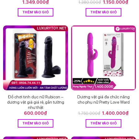
1.349.000
₫
Giá
1.150.000
₫
Giá
1.380.000
₫
gốc
hiện
là:
tại
THÊM VÀO GIỎ
THÊM VÀO GIỎ
1.380.000₫.
là:
1.150
Đồ chơi tinh dục nữ Rubicon –
Dương vật giả đa chức năng
dương vật giả giá rẻ, gắn tường
cho phụ nữ Pretty Love Ward
như thật
600.000
₫
Giá
1.400.000
₫
Giá
1.750.000
₫
gốc
hiện
là:
tại
THÊM VÀO GIỎ
THÊM VÀO GIỎ
1.750.000₫.
là:
1.40