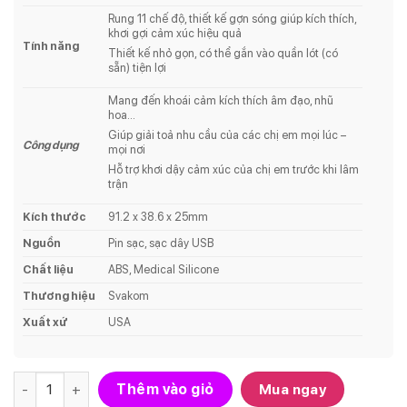
2.000.000₫.
là:
Rung 11 chế độ, thiết kế gợn sóng giúp kích thích,
1.600.000₫.
khơi gợi cảm xúc hiệu quả
Tính năng
Thiết kế nhỏ gọn, có thể gắn vào quần lót (có
sẵn) tiện lợi
Mang đến khoái cảm kích thích âm đạo, nhũ
hoa…
Giúp giải toả nhu cầu của các chị em mọi lúc –
Công dụng
mọi nơi
Hỗ trợ khơi dậy cảm xúc của chị em trước khi lâm
trận
Kích thước
91.2 x 38.6 x 25mm
Nguồn
Pin sạc, sạc dây USB
Chất liệu
ABS, Medical Silicone
Thương hiệu
Svakom
Xuất xứ
USA
Số lượng
Thêm vào giỏ
Mua ngay