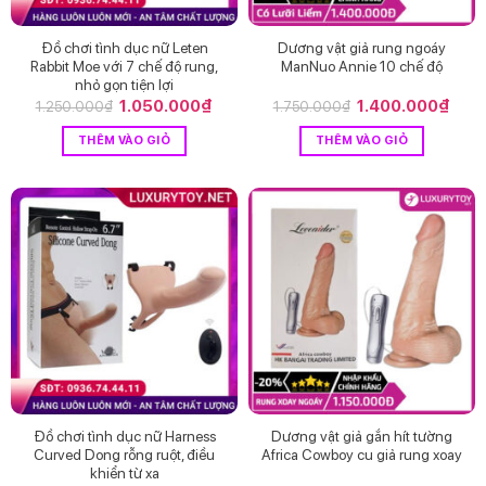
Đồ chơi tình dục nữ Leten
Dương vật giả rung ngoáy
Rabbit Moe với 7 chế độ rung,
ManNuo Annie 10 chế độ
nhỏ gọn tiện lợi
Giá
1.050.000
₫
Giá
Giá
1.400.000
₫
Giá
1.250.000
₫
1.750.000
₫
gốc
hiện
gốc
hiện
là:
tại
là:
tại
THÊM VÀO GIỎ
THÊM VÀO GIỎ
1.250.000₫.
là:
1.750.000₫.
là:
1.050.000₫.
1.40
Đồ chơi tình dục nữ Harness
Dương vật giả gắn hít tường
Curved Dong rỗng ruột, điều
Africa Cowboy cu giả rung xoay
khiển từ xa