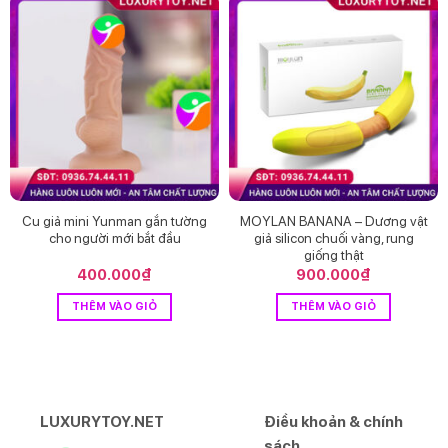
Cu giả mini Yunman gắn tường
MOYLAN BANANA – Dương vật
cho người mới bắt đầu
giả silicon chuối vàng, rung
giống thật
400.000
₫
900.000
₫
THÊM VÀO GIỎ
THÊM VÀO GIỎ
LUXURYTOY.NET
Điều khoản & chính
sách