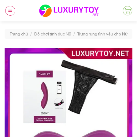
Skip
to
content
Trang chủ
/
Đồ chơi tình dục Nữ
/
Trứng rung tình yêu cho Nữ