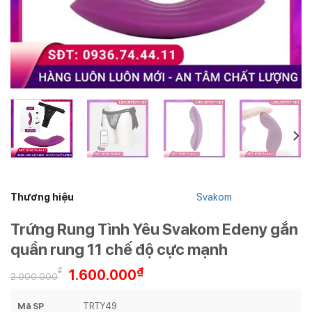
Thương hiệu
Svakom
Trứng Rung Tình Yêu Svakom Edeny gắn
quần rung 11 chế độ cực mạnh
Giá
Giá
₫
₫
1.600.000
2.000.000
gốc
hiện
là:
tại
Mã SP
TRTY49