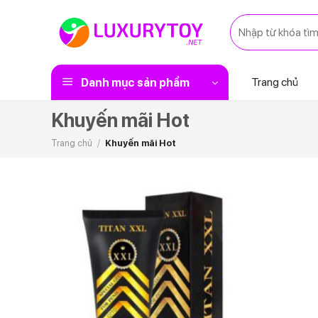
Skip
Tìm
to
kiếm:
content
Trang chủ
Danh mục sản phẩm
Khuyến mãi Hot
Trang chủ
/
Khuyến mãi Hot