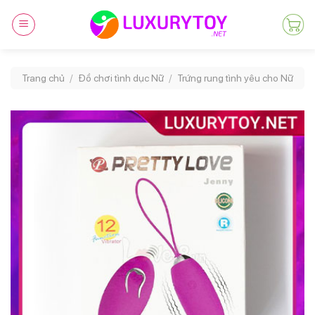
Skip
to
content
Trang chủ
/
Đồ chơi tình dục Nữ
/
Trứng rung tình yêu cho Nữ