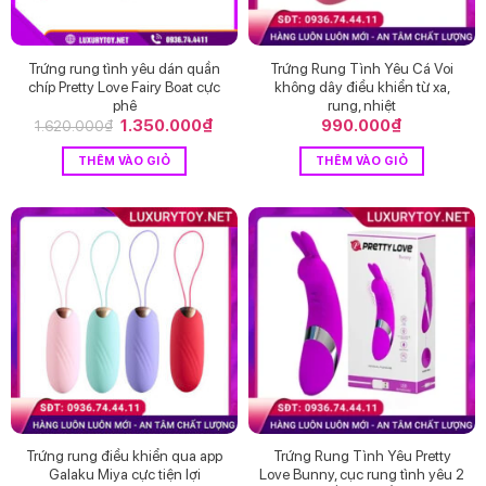
Trứng rung tình yêu dán quần
Trứng Rung Tình Yêu Cá Voi
chíp Pretty Love Fairy Boat cực
không dây điều khiển từ xa,
phê
rung, nhiệt
Giá
1.350.000
₫
Giá
990.000
₫
1.620.000
₫
gốc
hiện
là:
tại
THÊM VÀO GIỎ
THÊM VÀO GIỎ
1.620.000₫.
là:
1.350.000₫.
Trứng rung điều khiển qua app
Trứng Rung Tình Yêu Pretty
Galaku Miya cực tiện lợi
Love Bunny, cục rung tình yêu 2