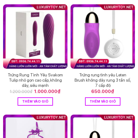
Trứng Rung Tình Yêu Svakom
Trứng rung tình yêu Leten
Tulip nhỏ gọn cao cấp, không
Brush không dây rung 3 tần số,
dây, siêu mạnh
7 cấp độ
Giá
1.000.000
₫
Giá
650.000
₫
1.200.000
₫
gốc
hiện
là:
tại
THÊM VÀO GIỎ
THÊM VÀO GIỎ
1.200.000₫.
là:
1.000.000₫.