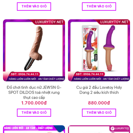
gốc
hiện
gốc
hiện
là:
tại
là:
tại
THÊM VÀO GIỎ
THÊM VÀO GIỎ
650.000₫.
là:
1.750.000₫.
là:
490.000₫.
1.40
Đồ chơi tình dục nữ JEWSN G-
Cu giả 2 đầu Lovetoy Holy
SPOT DILDOS toả nhiệt rung
Dong 2 siêu kích thích
thụt cao cấp
1.700.000
₫
880.000
₫
THÊM VÀO GIỎ
THÊM VÀO GIỎ