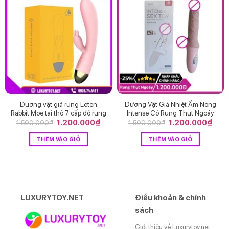
Dương vật giả rung Leten
Dương Vật Giả Nhiệt Ấm Nóng
Rabbit Moe tai thỏ 7 cấp độ rung
Intense Có Rung Thụt Ngoáy
Giá
1.200.000
₫
Giá
Giá
1.200.000
₫
Giá
1.500.000
₫
1.500.000
₫
gốc
hiện
gốc
hiện
là:
tại
là:
tại
THÊM VÀO GIỎ
THÊM VÀO GIỎ
1.500.000₫.
là:
1.500.000₫.
là:
1.200.000₫.
1.20
LUXURYTOY.NET
Điều khoản & chính
sách
Giới thiệu về Luxurytoy.net