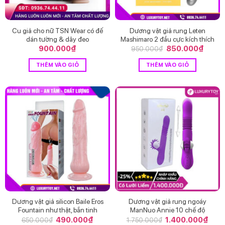
Cu giả cho nữ TSN Wear có đế
Dương vật giả rung Leten
dán tường & dây đeo
Mashimaro 2 đầu cực kích thích
900.000
₫
Giá
850.000
₫
Giá
950.000
₫
gốc
hiện
là:
tại
THÊM VÀO GIỎ
THÊM VÀO GIỎ
950.000₫.
là:
850.0
Dương vật giả silicon Baile Eros
Dương vật giả rung ngoáy
Fountain như thật, bắn tinh
ManNuo Annie 10 chế độ
Giá
490.000
₫
Giá
Giá
1.400.000
₫
Giá
650.000
₫
1.750.000
₫