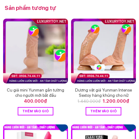
Sản phẩm tương tự
Cu giả mini Yunman gắn tường
Dương vật giả Yunman Intense
cho người mới bắt đầu
Sextoy hàng khủng cho nữ
400.000
₫
Giá
1.200.000
₫
Giá
1.440.000
₫
gốc
hiện
là:
tại
THÊM VÀO GIỎ
THÊM VÀO GIỎ
1.440.000₫.
là:
1.20