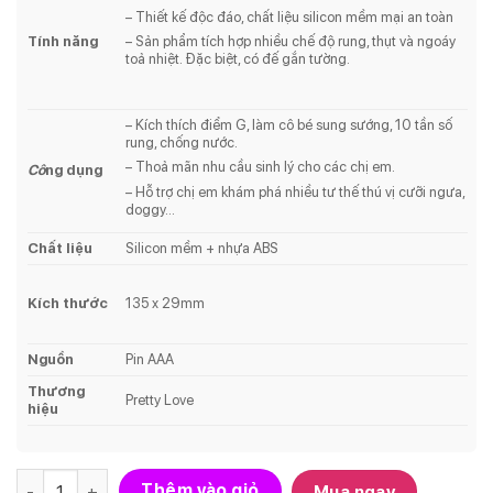
– Thiết kế độc đáo, chất liệu silicon mềm mại an toàn
Tính năng
– Sản phẩm tích hợp nhiều chế độ rung, thụt và ngoáy
toả nhiệt. Đặc biệt, có đế gắn tường.
– Kích thích điểm G, làm cô bé sung sướng, 10 tần số
rung, chống nước.
– Thoả mãn nhu cầu sinh lý cho các chị em.
Cô
ng dụng
– Hỗ trợ chị em khám phá nhiều tư thế thú vị cưỡi ngưa,
doggy…
Chất liệu
Silicon mềm + nhựa ABS
Kích thước
135 x 29mm
Nguồn
Pin AAA
Thương
Pretty Love
hiệu
Số lượng
Thêm vào giỏ
Mua ngay