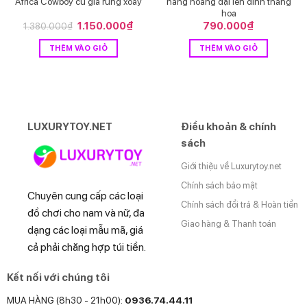
Africa Cowboy cu giả rung xoay
nàng hoang dại lên đỉnh thăng
hoa
Giá
1.150.000
₫
Giá
790.000
₫
1.380.000
₫
gốc
hiện
là:
tại
THÊM VÀO GIỎ
THÊM VÀO GIỎ
1.380.000₫.
là:
1.150.000₫.
LUXURYTOY.NET
Điều khoản & chính
sách
Giới thiệu về Luxurytoy.net
Chính sách bảo mật
Chuyên cung cấp các loại
Chính sách đổi trả & Hoàn tiền
đồ chơi cho nam và nữ, đa
Giao hàng & Thanh toán
dạng các loại mẫu mã, giá
cả phải chăng hợp túi tiền.
Kết nối với chúng tôi
MUA HÀNG (8h30 - 21h00):
0936.74.44.11