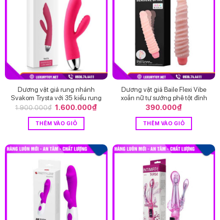
Dương vật giả rung nhánh
Dương vật giả Baile Flexi Vibe
Svakom Trysta với 35 kiểu rung
xoắn nữ tự sướng phê tột đỉnh
Giá
1.600.000
₫
Giá
390.000
₫
1.900.000
₫
gốc
hiện
là:
tại
THÊM VÀO GIỎ
THÊM VÀO GIỎ
1.900.000₫.
là:
1.600.000₫.