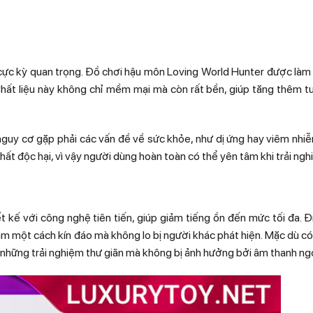
tố cực kỳ quan trọng. Đồ chơi hậu môn Loving World Hunter được làm 
Chất liệu này không chỉ mềm mại mà còn rất bền, giúp tăng thêm t
 nguy cơ gặp phải các vấn đề về sức khỏe, như dị ứng hay viêm nhi
t độc hại, vì vậy người dùng hoàn toàn có thể yên tâm khi trải ngh
kế với công nghệ tiên tiến, giúp giảm tiếng ồn đến mức tối đa. Đ
ảm một cách kín đáo mà không lo bị người khác phát hiện. Mặc dù c
hững trải nghiệm thư giãn mà không bị ảnh hưởng bởi âm thanh ngo