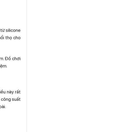
từ silicone
uổi thọ cho
ễm. Đồ chơi
iệm.
iều này rất
ó công suất
ài.