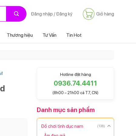
Giỏ hàng
Đăng nhập / Đăng ký
Thương hiệu
Tư Vấn
Tin Hot
M
Hotline đặt hàng
0936.74.4411
ld
(8h00 – 21h00 cả T7, CN)
Danh mục sản phẩm
Đồ chơi tình dục nam
(138)
Âm đạo giả