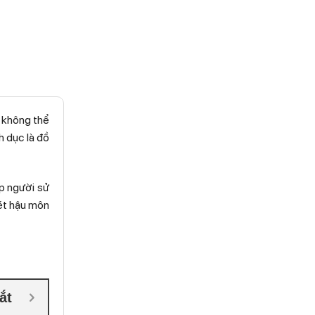
n không thể
h dục là đồ
úp người sử
hét hậu môn
ắt