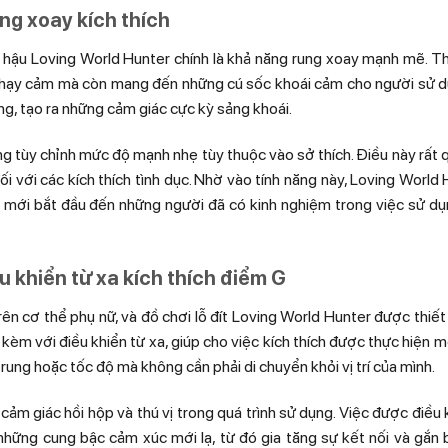
ng xoay kích thích
ỗ hậu Loving World Hunter chính là khả năng rung xoay mạnh mẽ. T
h nhạy cảm mà còn mang đến những cú sốc khoái cảm cho người sử d
g, tạo ra những cảm giác cực kỳ sảng khoái.
g tùy chỉnh mức độ mạnh nhẹ tùy thuộc vào sở thích. Điều này rất 
 với các kích thích tình dục. Nhờ vào tính năng này, Loving World
 mới bắt đầu đến những người đã có kinh nghiệm trong việc sử dụ
u khiển từ xa kích thích điểm G
n cơ thể phụ nữ, và đồ chơi lỗ đít Loving World Hunter được thiết
kèm với điều khiển từ xa, giúp cho việc kích thích được thực hiện 
 rung hoặc tốc độ mà không cần phải di chuyển khỏi vị trí của mình.
 cảm giác hồi hộp và thú vị trong quá trình sử dụng. Việc được điều 
ững cung bậc cảm xúc mới lạ, từ đó gia tăng sự kết nối và gắn b