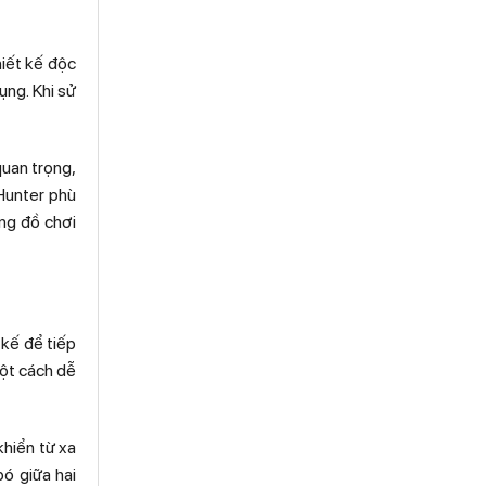
hiết kế độc
ụng. Khi sử
quan trọng,
 Hunter phù
ng đồ chơi
 kế để tiếp
một cách dễ
khiển từ xa
ó giữa hai