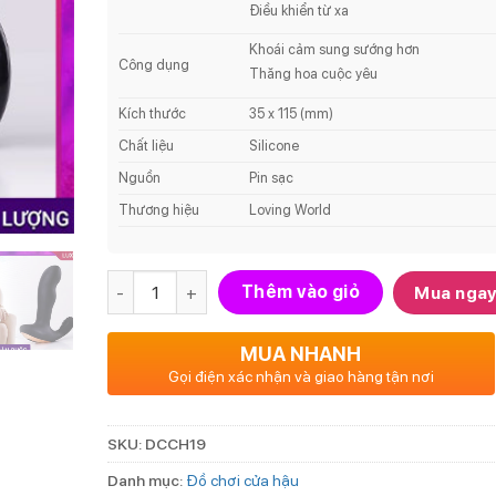
Điều khiển từ xa
Khoái cảm sung sướng hơn
Công dụng
Thăng hoa cuộc yêu
Kích thước
35 x 115 (mm)
Chất liệu
Silicone
Nguồn
Pin sạc
Thương hiệu
Loving World
Số lượng
Thêm vào giỏ
Mua nga
MUA NHANH
Gọi điện xác nhận và giao hàng tận nơi
SKU:
DCCH19
Danh mục:
Đồ chơi cửa hậu