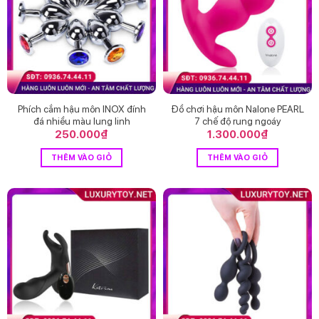
Phích cắm hậu môn INOX đính
Đồ chơi hậu môn Nalone PEARL
đá nhiều màu lung linh
7 chế độ rung ngoáy
250.000
₫
1.300.000
₫
THÊM VÀO GIỎ
THÊM VÀO GIỎ