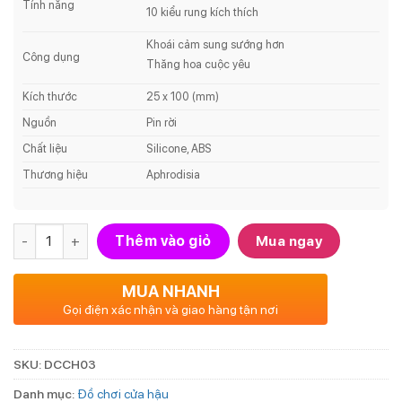
Tính năng
10 kiểu rung kích thích
Khoái cảm sung sướng hơn
Công dụng
Thăng hoa cuộc yêu
Kích thước
25 x 100 (mm)
Nguồn
Pin rời
Chất liệu
Silicone, ABS
Thương hiệu
Aphrodisia
Số lượng
Thêm vào giỏ
Mua ngay
MUA NHANH
Gọi điện xác nhận và giao hàng tận nơi
SKU:
DCCH03
Danh mục:
Đồ chơi cửa hậu