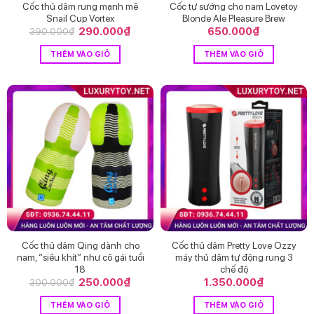
Cốc thủ dâm rung mạnh mẽ
Cốc tự sướng cho nam Lovetoy
Snail Cup Vortex
Blonde Ale Pleasure Brew
Giá
290.000
₫
Giá
650.000
₫
390.000
₫
gốc
hiện
là:
tại
THÊM VÀO GIỎ
THÊM VÀO GIỎ
390.000₫.
là:
290.000₫.
Cốc thủ dâm Qing dành cho
Cốc thủ dâm Pretty Love Ozzy
nam, “siêu khít” như cô gái tuổi
máy thủ dâm tự động rung 3
18
chế độ
Giá
250.000
₫
Giá
1.350.000
₫
300.000
₫
gốc
hiện
là:
tại
THÊM VÀO GIỎ
THÊM VÀO GIỎ
300.000₫.
là: