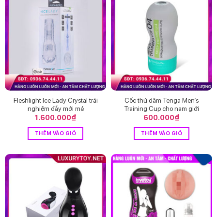
Fleshlight Ice Lady Crystal trải
Cốc thủ dâm Tenga Men’s
nghiệm đầy mới mẻ
Training Cup cho nam giới
1.600.000
₫
600.000
₫
THÊM VÀO GIỎ
THÊM VÀO GIỎ