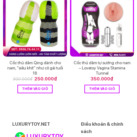
Cốc thủ dâm Qing dành cho
Cốc thủ dâm tự sướng cho nam
nam, “siêu khít” như cô gái tuổi
– Lovetoy Vagina Stamina
18
Tunnel
Giá
250.000
₫
Giá
350.000
₫
300.000
₫
gốc
hiện
là:
tại
THÊM VÀO GIỎ
THÊM VÀO GIỎ
300.000₫.
là:
250.000₫.
LUXURYTOY.NET
Điều khoản & chính
sách