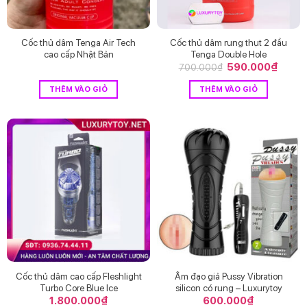
Cốc thủ dâm Tenga Air Tech
Cốc thủ dâm rung thụt 2 đầu
cao cấp Nhật Bản
Tenga Double Hole
Giá
590.000
₫
Giá
700.000
₫
gốc
hiện
là:
tại
THÊM VÀO GIỎ
THÊM VÀO GIỎ
700.000₫.
là:
590.0
Cốc thủ dâm cao cấp Fleshlight
Âm đạo giả Pussy Vibration
Turbo Core Blue Ice
silicon có rung – Luxurytoy
1.800.000
₫
600.000
₫