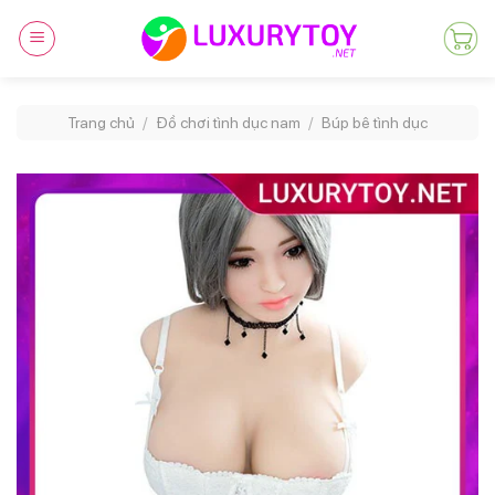
Skip
to
content
Trang chủ
/
Đồ chơi tình dục nam
/
Búp bê tình dục