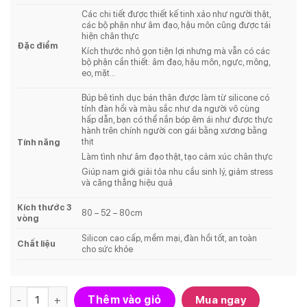
Các chi tiết được thiết kế tinh xảo như người thật,
các bộ phận như âm đạo, hậu môn cũng được tái
hiện chân thực
Đặc điểm
Kích thước nhỏ gọn tiện lợi nhưng mà vẫn có các
bộ phận cần thiết: âm đạo, hậu môn, ngực, mông,
eo, mặt…
Búp bê tình dục bán thân được làm từ silicone có
tính đàn hồi và màu sắc như da người vô cùng
hấp dẫn, bạn có thể nắn bóp êm ái như được thực
hành trên chính người con gái bằng xương bằng
thịt
Tính năng
Làm tình như âm đạo thật, tạo cảm xúc chân thực
Giúp nam giới giải tỏa nhu cầu sinh lý, giảm stress
và căng thẳng hiệu quả
Kích thước 3
80 – 52 – 80cm
vòng
Silicon cao cấp, mềm mại, đàn hồi tốt, an toàn
Chất liệu
cho sức khỏe
Số lượng
Thêm vào giỏ
Mua ngay