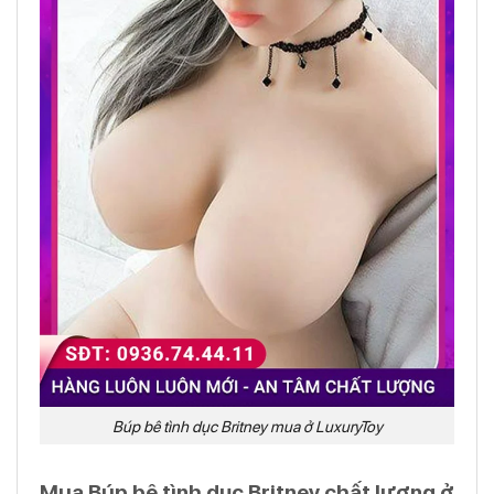
Búp bê tình dục Britney mua ở LuxuryToy
Mua Búp bê tình dục Britney chất lượng ở