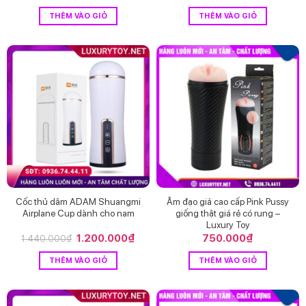
THÊM VÀO GIỎ
THÊM VÀO GIỎ
Cốc thủ dâm ADAM Shuangmi
Âm đạo giả cao cấp Pink Pussy
Airplane Cup dành cho nam
giống thật giá rẻ có rung –
Luxury Toy
Giá
1.200.000
₫
Giá
750.000
₫
1.440.000
₫
gốc
hiện
là:
tại
THÊM VÀO GIỎ
THÊM VÀO GIỎ
1.440.000₫.
là:
1.200.000₫.