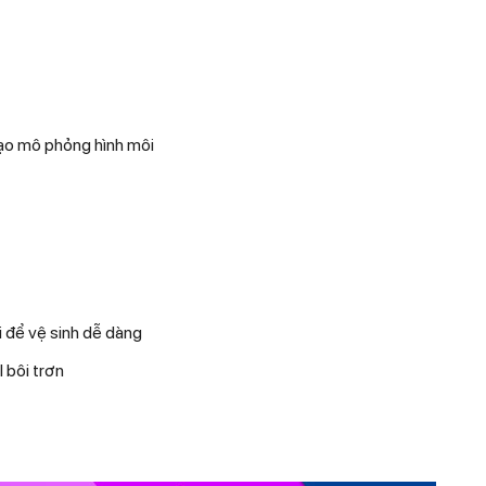
ạo mô phỏng hình môi
i để vệ sinh dễ dàng
 bôi trơn