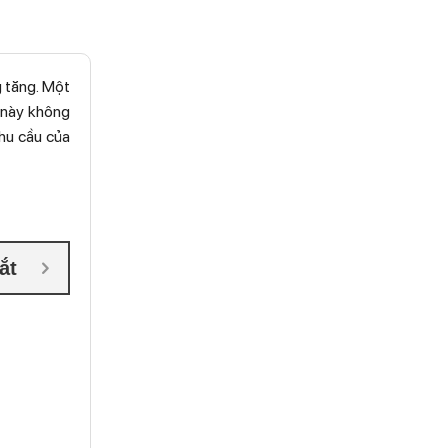
g tăng. Một
 này không
nhu cầu của
ắt