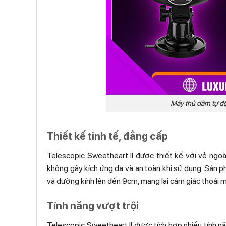
Máy thủ dâm tự độ
Thiết kế tinh tế, đẳng cấp
Telescopic Sweetheart II được thiết kế với vẻ ngoà
không gây kích ứng da và an toàn khi sử dụng. Sản p
và đường kính lên đến 9cm, mang lại cảm giác thoải má
Tính năng vượt trội
Telescopic Sweetheart II được tích hợp nhiều tính nă