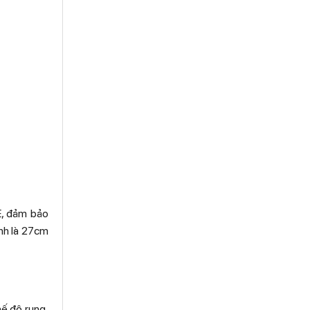
E, đảm bảo
ình là 27cm
hế độ rung,