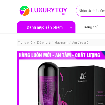
Skip
Tìm
to
kiếm:
content
Trang chủ
Danh mục sản phẩm
Trang chủ
/
Đồ chơi tình dục nam
/
Âm đạo giả