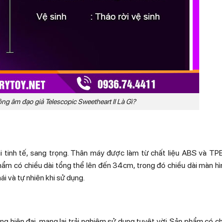
ng âm đạo giả Telescopic Sweetheart II Là Gì?
i tinh tế, sang trọng. Thân máy được làm từ chất liệu ABS và TP
hẩm có chiều dài tổng thể lên đến 34cm, trong đó chiều dài màn h
i và tự nhiên khi sử dụng.
ng hiện đại, mang lại trải nghiệm sử dụng tuyệt vời. Sản phẩm có c