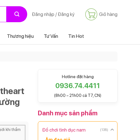
Giỏ hàng
Đăng nhập / Đăng ký
Thương hiệu
Tư Vấn
Tin Hot
Hotline đặt hàng
0936.74.4411
theart
(8h00 – 21h00 cả T7, CN)
tường
Danh mục sản phẩm
Đồ chơi tình dục nam
iới khi thẩm
(138)
Âm đạo giả