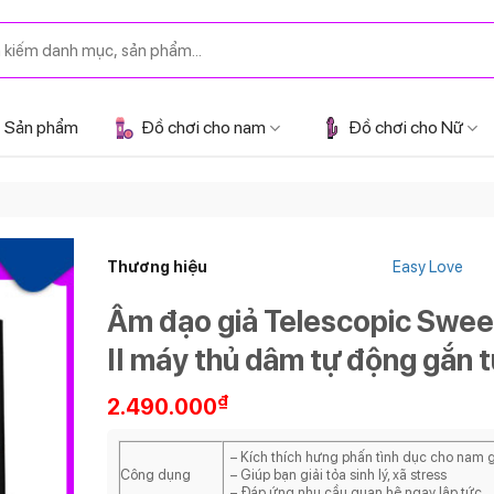
Sản phẩm
Đồ chơi cho nam
Đồ chơi cho Nữ
Thương hiệu
Easy Love
Âm đạo giả Telescopic Swee
II máy thủ dâm tự động gắn 
₫
2.490.000
– Kích thích hưng phấn tình dục cho nam g
Công dụng
– Giúp bạn giải tỏa sinh lý, xã stress
– Đáp ứng nhu cầu quan hệ ngay lập tức