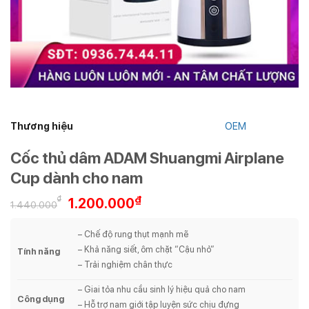
Thương hiệu
OEM
Cốc thủ dâm ADAM Shuangmi Airplane
Cup dành cho nam
Giá
Giá
₫
₫
1.200.000
1.440.000
gốc
hiện
là:
tại
– Chế độ rung thụt mạnh mẽ
1.440.000₫.
là:
– Khả năng siết, ôm chặt “Cậu nhỏ”
Tính năng
1.200.000₫.
– Trải nghiệm chân thực
– Giai tỏa nhu cầu sinh lý hiệu quả cho nam
Công dụng
– Hỗ trợ nam giới tập luyện sức chịu đựng