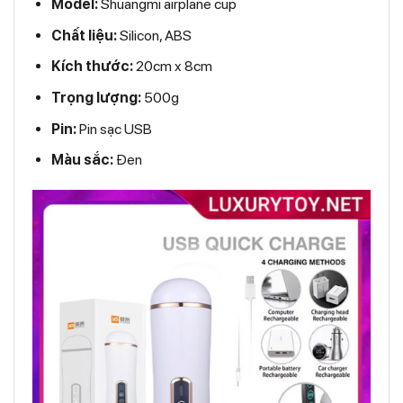
Model:
Shuangmi airplane cup
Chất liệu:
Silicon, ABS
Kích thước:
20cm x 8cm
Trọng lượng:
500g
Pin:
Pin sạc USB
Màu sắc:
Đen