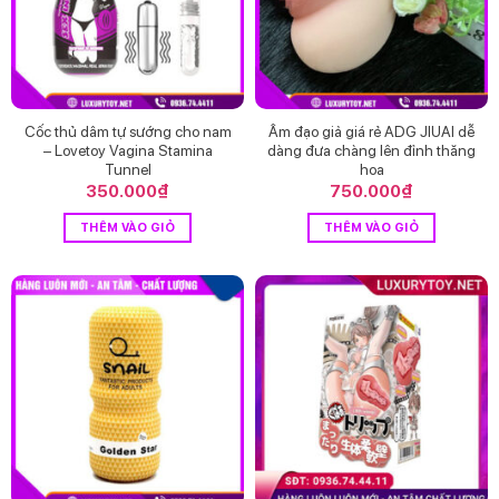
Cốc thủ dâm tự sướng cho nam
Âm đạo giả giá rẻ ADG JIUAI dễ
– Lovetoy Vagina Stamina
dàng đưa chàng lên đỉnh thăng
Tunnel
hoa
350.000
₫
750.000
₫
THÊM VÀO GIỎ
THÊM VÀO GIỎ