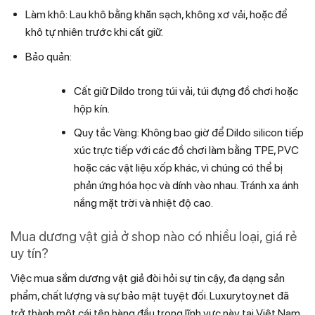
Làm khô: Lau khô bằng khăn sạch, không xơ vải, hoặc để
khô tự nhiên trước khi cất giữ.
Bảo quản:
Cất giữ Dildo trong túi vải, túi đựng đồ chơi hoặc
hộp kín.
Quy tắc Vàng: Không bao giờ để Dildo silicon tiếp
xúc trực tiếp với các đồ chơi làm bằng TPE, PVC
hoặc các vật liệu xốp khác, vì chúng có thể bị
phản ứng hóa học và dính vào nhau. Tránh xa ánh
nắng mặt trời và nhiệt độ cao.
Mua dương vật giả ở shop nào có nhiều loại, giá rẻ
uy tín?
Việc mua sắm dương vật giả đòi hỏi sự tin cậy, đa dạng sản
phẩm, chất lượng và sự bảo mật tuyệt đối. Luxurytoy.net đã
trở thành một cái tên hàng đầu trong lĩnh vực này tại Việt Nam.