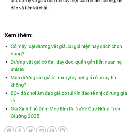
được xử lý và giao đến tận tay một cách nhanh chóng, kín
đáo và tiện lợi nhất.
Xem thêm:
Có mấy loại dương vật giả, cu giả hiện nay cách chọn
đúng?
Dương vật giả có đai, dây đeo, quần gắn liền quan hệ
unisex
Mua dương vật giả ở Luxurytoy.net giá rẻ có uy tín
không?
80+ đồ chơi âm đạo giả bỏ túi kín đáo tế nhị có rung giá
rẻ
Gái Xinh Thủ Dâm Móc Bím Ra Nước Cực Nứng Trên
Giường 2025