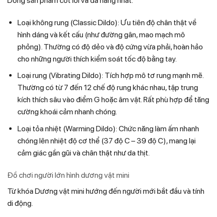
Dòng sản phẩm cốt lõi và đa năng nhất.
Loại không rung (Classic Dildo): Ưu tiên độ chân thật về
hình dáng và kết cấu (như đường gân, mao mạch mô
phỏng). Thường có độ dẻo và độ cứng vừa phải, hoàn hảo
cho những người thích kiểm soát tốc độ bằng tay.
Loại rung (Vibrating Dildo): Tích hợp mô tơ rung mạnh mẽ.
Thường có từ 7 đến 12 chế độ rung khác nhau, tập trung
kích thích sâu vào điểm G hoặc âm vật. Rất phù hợp để tăng
cường khoái cảm nhanh chóng.
Loại tỏa nhiệt (Warming Dildo): Chức năng làm ấm nhanh
chóng lên nhiệt độ cơ thể (37 độ C – 39 độ C), mang lại
cảm giác gần gũi và chân thật như da thịt.
Đồ chơi người lớn hình dương vật mini
Từ khóa Dương vật mini hướng đến người mới bắt đầu và tính
di động.