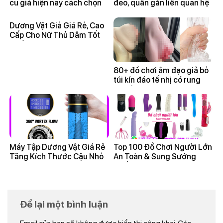
cu giả hiện nay cách chọn
đeo, quần gắn liền quan hệ
đúng?
unisex
Dương Vật Giả Giá Rẻ, Cao
Cấp Cho Nữ Thủ Dâm Tốt
Nhất 2025
80+ đồ chơi âm đạo giả bỏ
túi kín đáo tế nhị có rung
giá rẻ
Máy Tập Dương Vật Giá Rẻ
Top 100 Đồ Chơi Người Lớn
Tăng Kích Thước Cậu Nhỏ
An Toàn & Sung Sướng
Tại Nhà
Nhất 2025
Để lại một bình luận