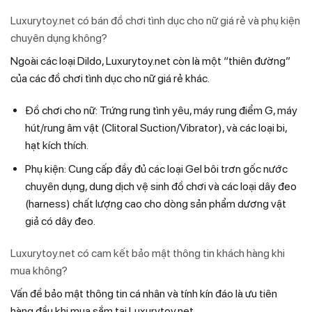
Luxurytoy.net có bán đồ chơi tình dục cho nữ giá rẻ và phụ kiện
chuyên dụng không?
Ngoài các loại Dildo, Luxurytoy.net còn là một “thiên đường”
của các đồ chơi tình dục cho nữ giá rẻ khác.
Đồ chơi cho nữ: Trứng rung tình yêu, máy rung điểm G, máy
hút/rung âm vật (Clitoral Suction/Vibrator), và các loại bi,
hạt kích thích.
Phụ kiện: Cung cấp đầy đủ các loại Gel bôi trơn gốc nước
chuyên dụng, dung dịch vệ sinh đồ chơi và các loại dây đeo
(harness) chất lượng cao cho dòng sản phẩm dương vật
giả có dây đeo.
Luxurytoy.net có cam kết bảo mật thông tin khách hàng khi
mua không?
Vấn đề bảo mật thông tin cá nhân và tính kín đáo là ưu tiên
hàng đầu khi mua sắm tại Luxurytoy.net.