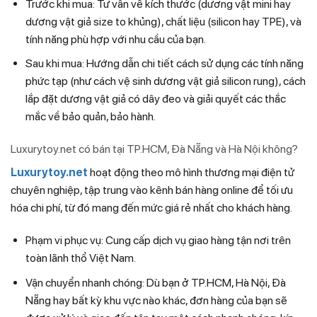
Trước khi mua: Tư vấn về kích thước (dương vật mini hay
dương vật giả size to khủng), chất liệu (silicon hay TPE), và
tính năng phù hợp với nhu cầu của bạn.
Sau khi mua: Hướng dẫn chi tiết cách sử dụng các tính năng
phức tạp (như cách vệ sinh dương vật giả silicon rung), cách
lắp đặt dương vật giả có dây đeo và giải quyết các thắc
mắc về bảo quản, bảo hành.
Luxurytoy.net có bán tại TP.HCM, Đà Nẵng và Hà Nội không?
Luxurytoy.net
hoạt động theo mô hình thương mại điện tử
chuyên nghiệp, tập trung vào kênh bán hàng online để tối ưu
hóa chi phí, từ đó mang đến mức giá rẻ nhất cho khách hàng.
Phạm vi phục vụ: Cung cấp dịch vụ giao hàng tận nơi trên
toàn lãnh thổ Việt Nam.
Vận chuyển nhanh chóng: Dù bạn ở TP.HCM, Hà Nội, Đà
Nẵng hay bất kỳ khu vực nào khác, đơn hàng của bạn sẽ